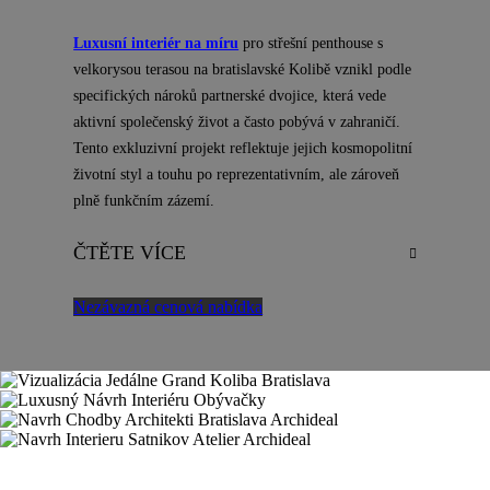
Luxusní interiér na míru
pro střešní penthouse s
velkorysou terasou na bratislavské Kolibě vznikl podle
specifických nároků partnerské dvojice, která vede
aktivní společenský život a často pobývá v zahraničí.
Tento exkluzivní projekt reflektuje jejich kosmopolitní
životní styl a touhu po reprezentativním, ale zároveň
plně funkčním zázemí.
ČTĚTE VÍCE
Nezávazná cenová nabídka