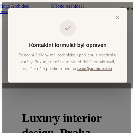
Skip to navigation
Skip to main content
ME
×
DOMY & BYTY
KOUPELNY
OBÝVACÍ POKOJ
Kontaktní formulář byl opraven
KUCHYNĚ
DĚTSKÉ POKOJE
Poslední 3 týdny měl technickou poruchu a neodesílal
LOŽNICE
zprávy. Pokud jste nás v tomto období kontaktovali,
CHODBY
napište nám prosím znovu na
team@archideal.eu
.
KANCELÁŘ
ŠATNÍKY
Luxury interior
design, Praha