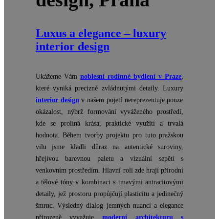
Luxus a elegance – luxury
interior design
Ukážeme Vám
noblesní rodinné bydlení v Praze
,
které vyniká precizně zvládnutými detaily. Luxury
interior design
v našem pojetí nereprezentuje pouze
okázalost, nýbrž formování vyváženého prostředí,
kde se prolíná krása, praktické využití a trvalá
hodnota. Během tvorby projektu pro tuto pražskou
vilu jsme kladli důraz na autentické suroviny,
hřejivou barevnou paletu a vizuální sepětí s
venkovním prostředím. Hlavní roli zde hrají přírodní
a tělové tóny v kombinaci s tmavými antracitovými
detaily, jež prostoru propůjčují plasticitu a jedinečný
šmrnc. Výsledný dialog jemných nuancí a elegance
přirozeně vyvažuje
moderní architekturu s